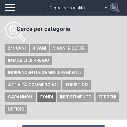
Cerca
per categoria
2/3 VANI
4 VANI
5 VANI E OLTRE
IMMOBILI DI PREGIO
INDIPENDENTI E SEMINIDIPENDENTI
ATTIVITÀ COMMERCIALI
TURISTICO
CAPANNONI
FONDI
INVESTIMENTO
TERRENI
UFFICIO