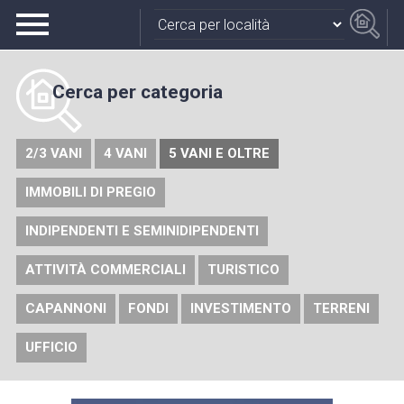
Cerca
per categoria
2/3 VANI
4 VANI
5 VANI E OLTRE
IMMOBILI DI PREGIO
INDIPENDENTI E SEMINIDIPENDENTI
ATTIVITÀ COMMERCIALI
TURISTICO
CAPANNONI
FONDI
INVESTIMENTO
TERRENI
UFFICIO