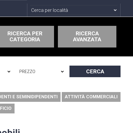
RICERCA PER
RICERCA
CATEGORIA
AVANZATA
DENTI E SEMINIDIPENDENTI
ATTIVITÀ COMMERCIALI
FICIO
obili