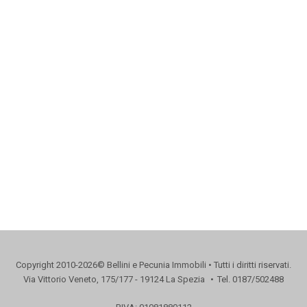
Copyright 2010-2026© Bellini e Pecunia Immobili • Tutti i diritti riservati.
Via Vittorio Veneto, 175/177 - 19124 La Spezia
•
Tel. 0187/502488