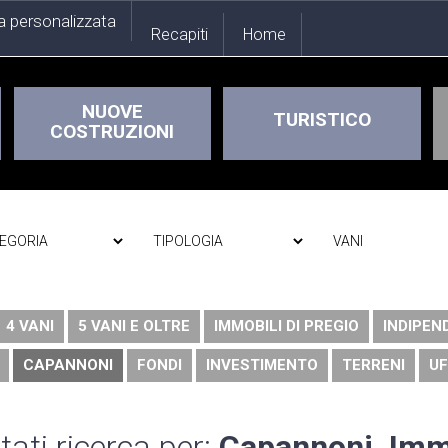
a personalizzata
Recapiti
Home
NUOVE
TURISTICO
COSTRUZIONI
4 VANI
5 VANI E OLTRE
IMMOBILI DI PREGIO
INDIPEN
CAPANNONI
FONDI
INVESTIMENTO
TERRENI
UF
tati ricerca per:
Capannoni, Imm