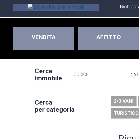
Richiest
VENDITA
AFFITTO
Cerca
immobile
2/3 VANI
Cerca
per categoria
TURISTICO
Risul