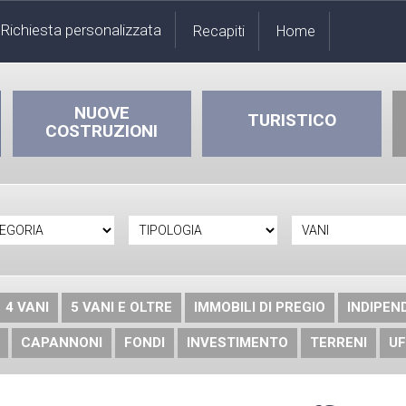
Richiesta personalizzata
Recapiti
Home
NUOVE
TURISTICO
COSTRUZIONI
4 VANI
5 VANI E OLTRE
IMMOBILI DI PREGIO
INDIPEN
CAPANNONI
FONDI
INVESTIMENTO
TERRENI
UF