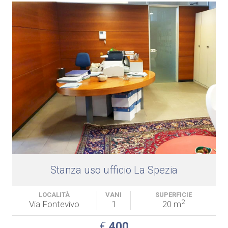
Stanza uso ufficio La Spezia
LOCALITÀ
VANI
SUPERFICIE
2
Via Fontevivo
1
20 m
€
400