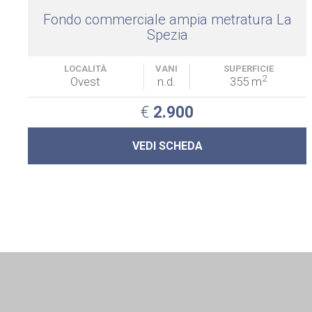
Fondo commerciale ampia metratura La
Spezia
LOCALITÀ
VANI
SUPERFICIE
2
Ovest
n.d.
355 m
€
2.900
VEDI SCHEDA