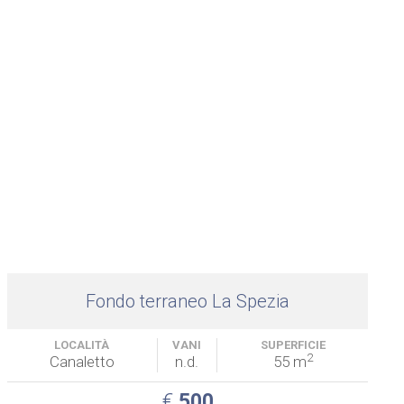
Fondo terraneo La Spezia
LOCALITÀ
VANI
SUPERFICIE
2
Canaletto
n.d.
55 m
€
500