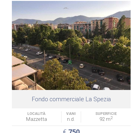
Fondo commerciale La Spezia
LOCALITÀ
VANI
SUPERFICIE
2
Mazzetta
n.d.
92 m
€
750