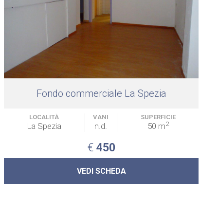
Fondo commerciale La Spezia
LOCALITÀ
VANI
SUPERFICIE
2
La Spezia
n.d.
50 m
€
450
VEDI SCHEDA