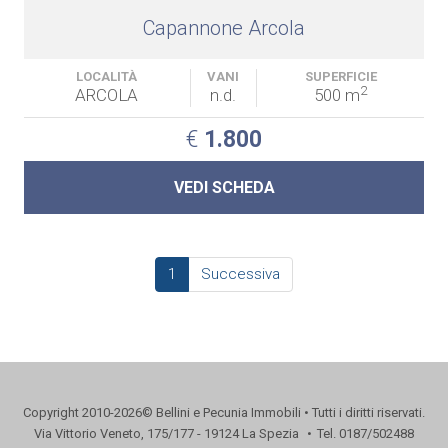
Capannone Arcola
LOCALITÀ
VANI
SUPERFICIE
2
ARCOLA
n.d.
500 m
€
1.800
VEDI SCHEDA
1
Successiva
Copyright 2010-2026© Bellini e Pecunia Immobili • Tutti i diritti riservati.
Via Vittorio Veneto, 175/177 - 19124 La Spezia
•
Tel. 0187/502488